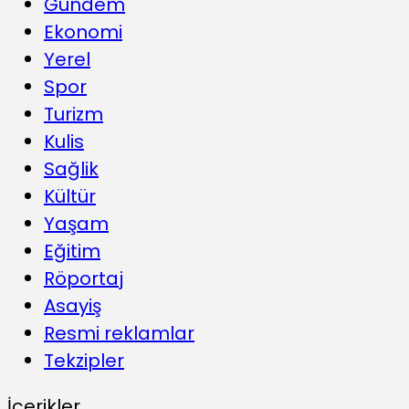
Gündem
Ekonomi
Yerel
Spor
Turizm
Kulis
Sağlik
Kültür
Yaşam
Eğitim
Röportaj
Asayiş
Resmi reklamlar
Tekzipler
İçerikler