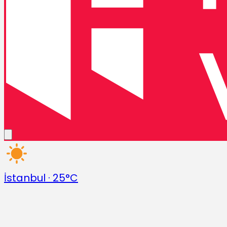
İstanbul
·
25°C