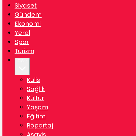
Siyaset
Gündem
Ekonomi
Yerel
Spor
Turizm
Diğer
Kulis
Sağlik
Kültür
Yaşam
Eğitim
Röportaj
Asayiş