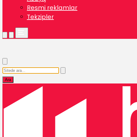
Resmi reklamlar
Tekzipler
Ara