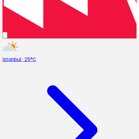
İstanbul
·
25°C