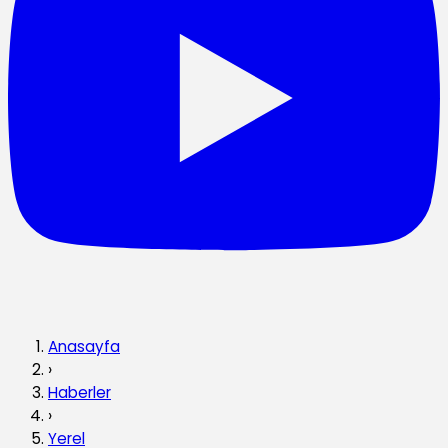
Anasayfa
›
Haberler
›
Yerel