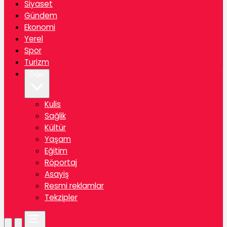
Siyaset
Gündem
Ekonomi
Yerel
Spor
Turizm
Diğer
Kulis
Sağlik
Kültür
Yaşam
Eğitim
Röportaj
Asayiş
Resmi reklamlar
Tekzipler