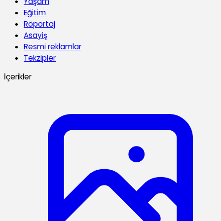
Yaşam
Eğitim
Röportaj
Asayiş
Resmi reklamlar
Tekzipler
İçerikler