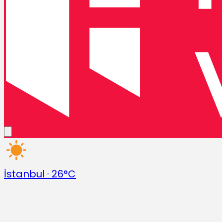
İstanbul
·
26°C