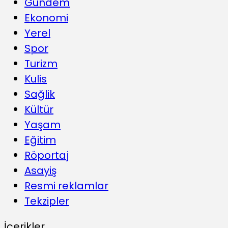
Gündem
Ekonomi
Yerel
Spor
Turizm
Kulis
Sağlik
Kültür
Yaşam
Eğitim
Röportaj
Asayiş
Resmi reklamlar
Tekzipler
İçerikler