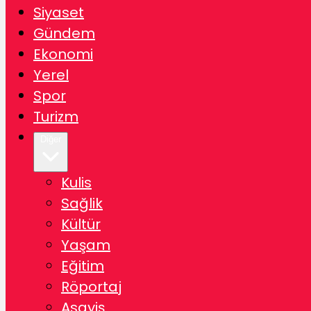
Siyaset
Gündem
Ekonomi
Yerel
Spor
Turizm
Diğer
Kulis
Sağlik
Kültür
Yaşam
Eğitim
Röportaj
Asayiş