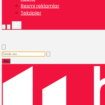
Resmi reklamlar
Tekzipler
Ara