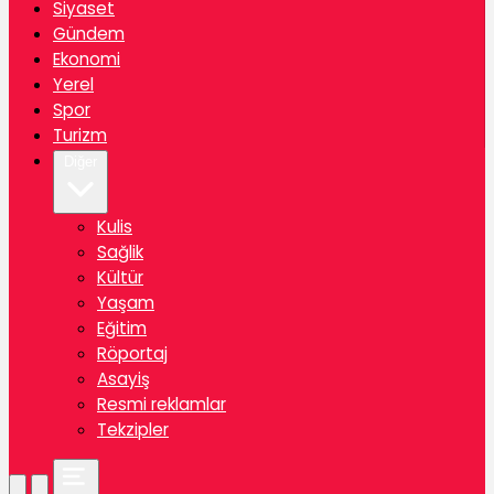
Siyaset
Gündem
Ekonomi
Yerel
Spor
Turizm
Diğer
Kulis
Sağlik
Kültür
Yaşam
Eğitim
Röportaj
Asayiş
Resmi reklamlar
Tekzipler