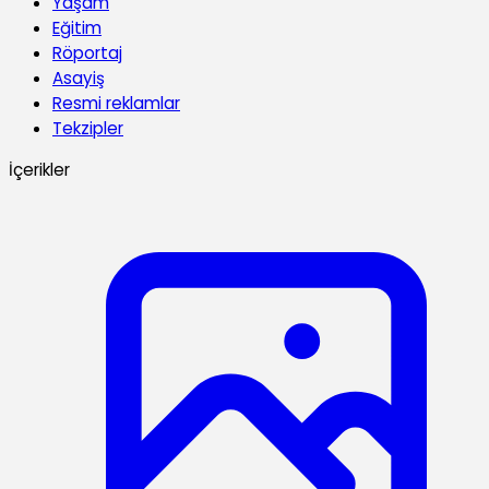
Yaşam
Eğitim
Röportaj
Asayiş
Resmi reklamlar
Tekzipler
İçerikler