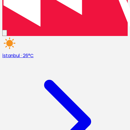
İstanbul
·
26°C