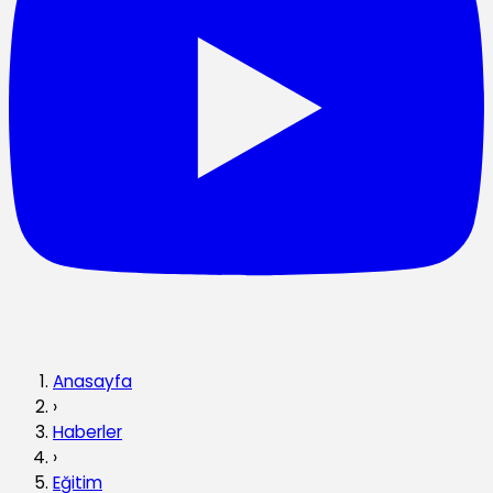
Anasayfa
›
Haberler
›
Eğitim