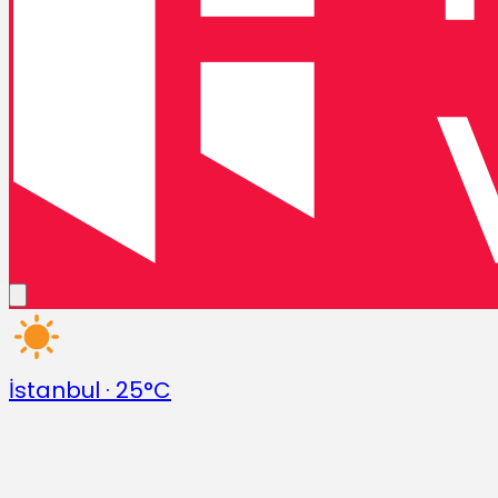
İstanbul
·
25°C