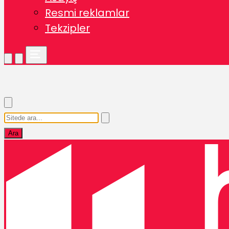
Resmi reklamlar
Tekzipler
Ara