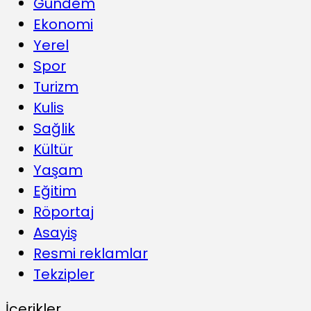
Gündem
Ekonomi
Yerel
Spor
Turizm
Kulis
Sağlik
Kültür
Yaşam
Eğitim
Röportaj
Asayiş
Resmi reklamlar
Tekzipler
İçerikler