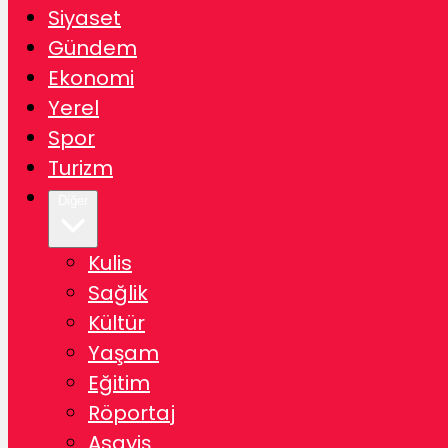
Siyaset
Gündem
Ekonomi
Yerel
Spor
Turizm
Diğer
Kulis
Sağlik
Kültür
Yaşam
Eğitim
Röportaj
Asayiş