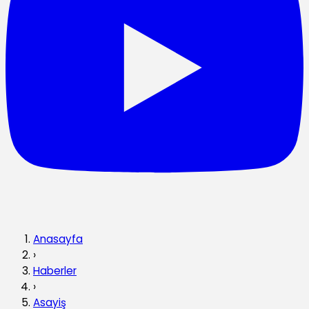
Anasayfa
›
Haberler
›
Asayiş