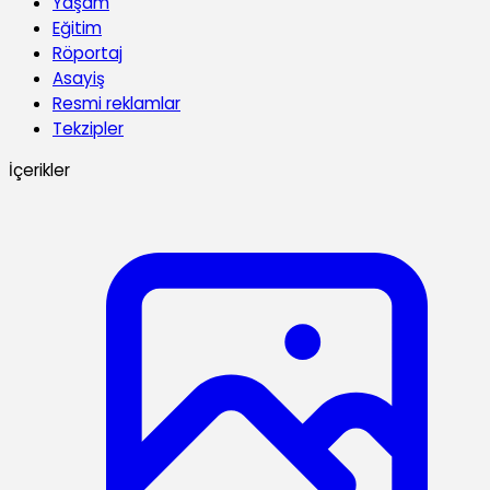
Yaşam
Eğitim
Röportaj
Asayiş
Resmi reklamlar
Tekzipler
İçerikler