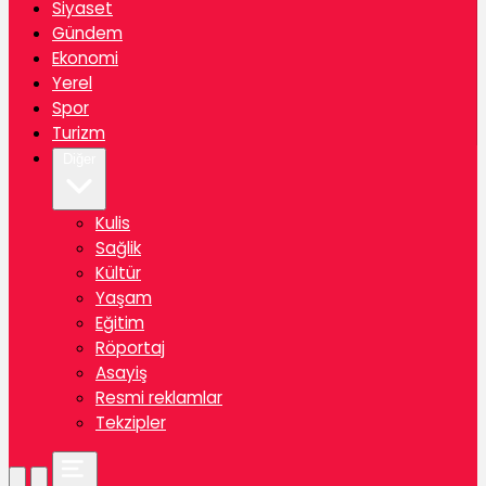
Siyaset
Gündem
Ekonomi
Yerel
Spor
Turizm
Diğer
Kulis
Sağlik
Kültür
Yaşam
Eğitim
Röportaj
Asayiş
Resmi reklamlar
Tekzipler