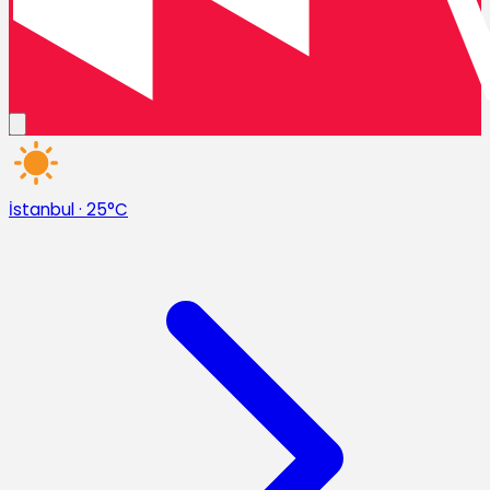
İstanbul
·
25°C