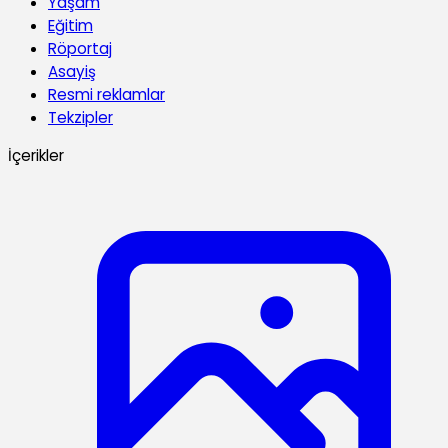
Yaşam
Eğitim
Röportaj
Asayiş
Resmi reklamlar
Tekzipler
İçerikler