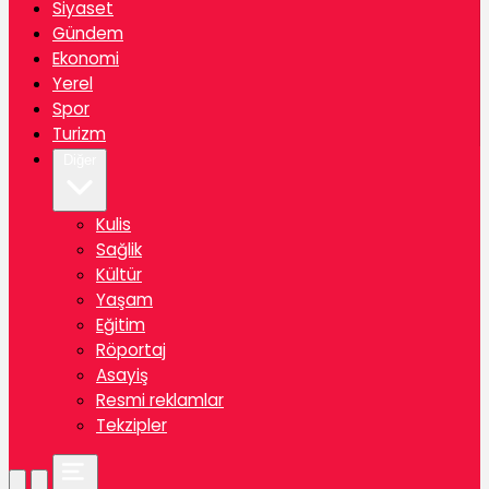
Siyaset
Gündem
Ekonomi
Yerel
Spor
Turizm
Diğer
Kulis
Sağlik
Kültür
Yaşam
Eğitim
Röportaj
Asayiş
Resmi reklamlar
Tekzipler