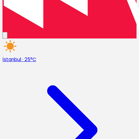
İstanbul
·
25°C