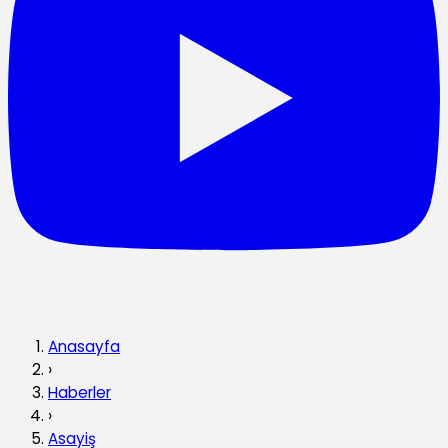
Anasayfa
›
Haberler
›
Asayiş