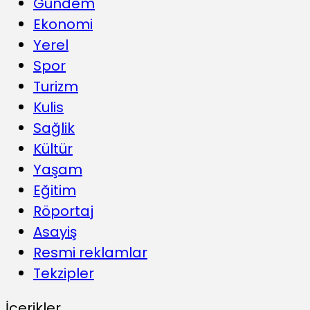
Gündem
Ekonomi
Yerel
Spor
Turizm
Kulis
Sağlik
Kültür
Yaşam
Eğitim
Röportaj
Asayiş
Resmi reklamlar
Tekzipler
İçerikler