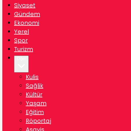
Siyaset
Gündem
Ekonomi
Yerel
Spor
Turizm
Diğer
Kulis
Sağlik
Kültür
Yaşam
Eğitim
Röportaj
Asayiş