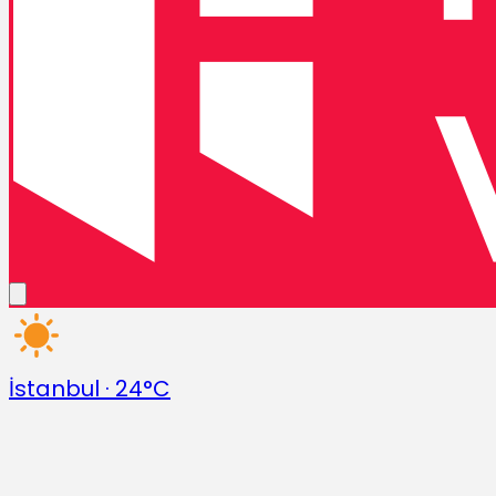
İstanbul
·
24°C