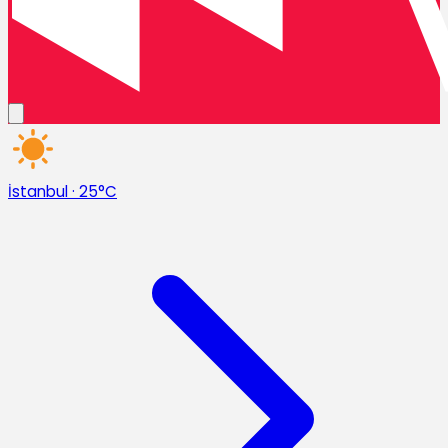
İstanbul
·
25°C