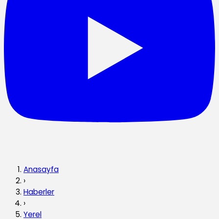
Anasayfa
›
Haberler
›
Yerel