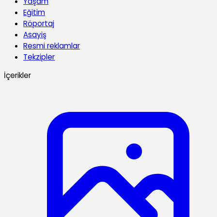
Yaşam
Eğitim
Röportaj
Asayiş
Resmi reklamlar
Tekzipler
İçerikler