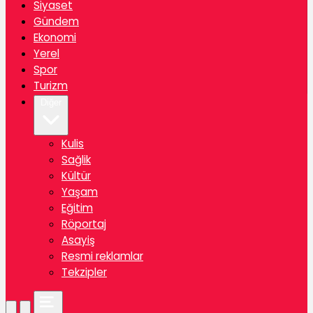
Siyaset
Gündem
Ekonomi
Yerel
Spor
Turizm
Diğer
Kulis
Sağlik
Kültür
Yaşam
Eğitim
Röportaj
Asayiş
Resmi reklamlar
Tekzipler