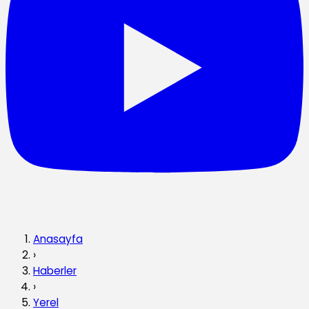
Anasayfa
›
Haberler
›
Yerel