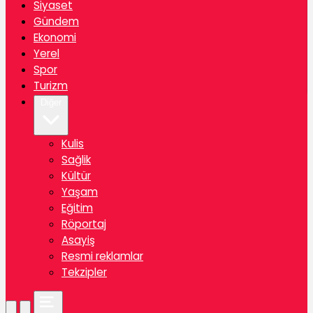
Siyaset
Gündem
Ekonomi
Yerel
Spor
Turizm
Diğer
Kulis
Sağlik
Kültür
Yaşam
Eğitim
Röportaj
Asayiş
Resmi reklamlar
Tekzipler