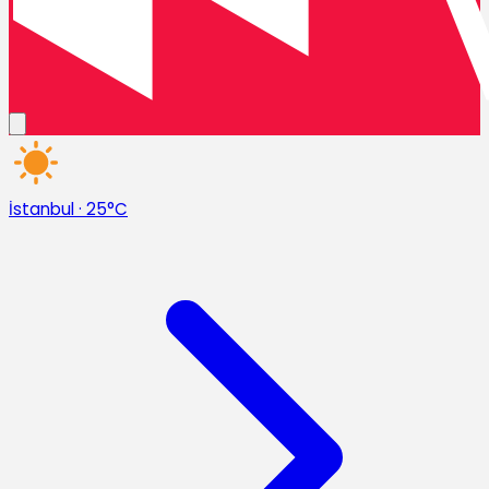
İstanbul
·
25°C