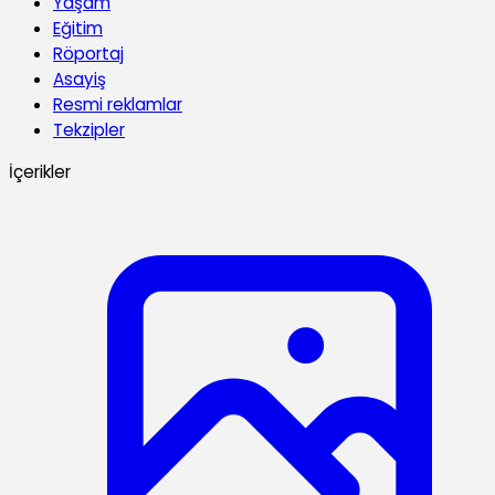
Yaşam
Eğitim
Röportaj
Asayiş
Resmi reklamlar
Tekzipler
İçerikler