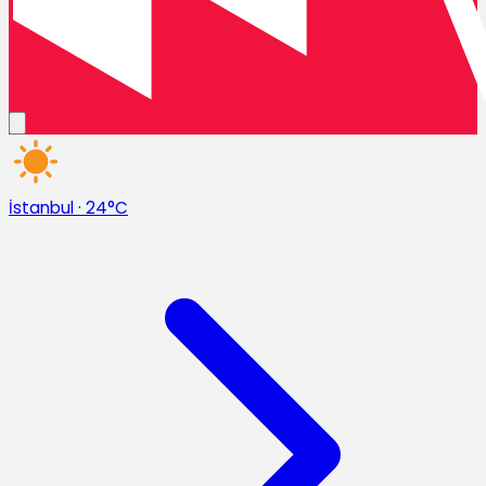
İstanbul
·
24°C