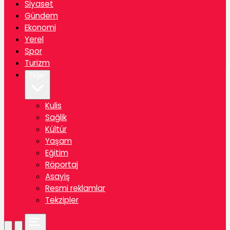
Siyaset
Gündem
Ekonomi
Yerel
Spor
Turizm
Diğer
Kulis
Sağlik
Kültür
Yaşam
Eğitim
Röportaj
Asayiş
Resmi reklamlar
Tekzipler