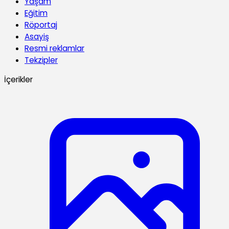
Yaşam
Eğitim
Röportaj
Asayiş
Resmi reklamlar
Tekzipler
İçerikler