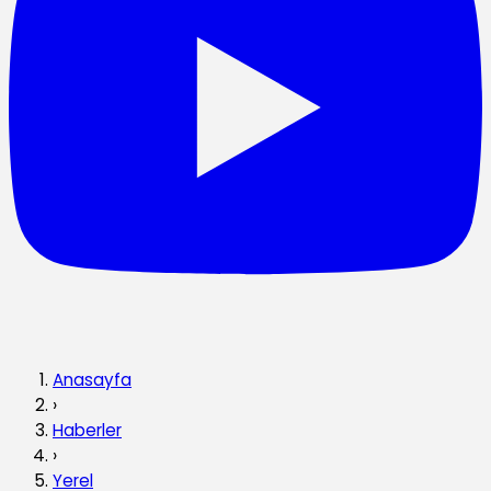
Anasayfa
›
Haberler
›
Yerel