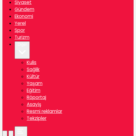
Siyaset
Gündem
Ekonomi
Yerel
Spor
Turizm
Diğer
Kulis
Sağlik
Kültür
Yaşam
Eğitim
Röportaj
Asayiş
Resmi reklamlar
Tekzipler