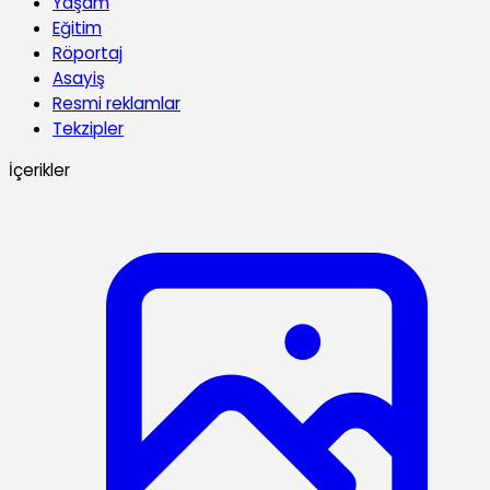
Yaşam
Eğitim
Röportaj
Asayiş
Resmi reklamlar
Tekzipler
İçerikler