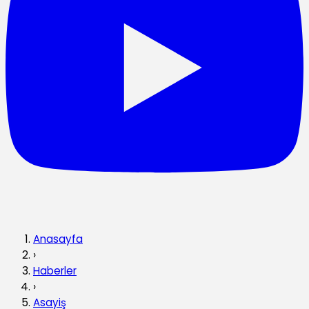
Anasayfa
›
Haberler
›
Asayiş