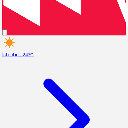
İstanbul
·
24°C