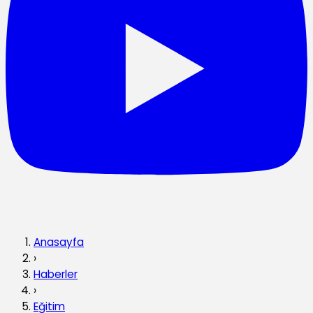
Anasayfa
›
Haberler
›
Eğitim