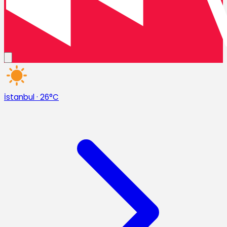
İstanbul
·
26°C