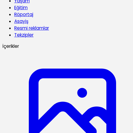
Yaşam
Eğitim
Röportaj
Asayiş
Resmi reklamlar
Tekzipler
İçerikler