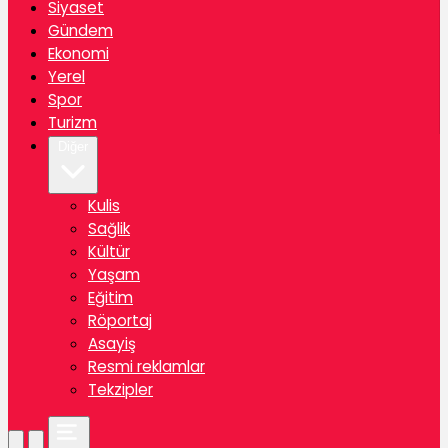
Siyaset
Gündem
Ekonomi
Yerel
Spor
Turizm
Diğer
Kulis
Sağlik
Kültür
Yaşam
Eğitim
Röportaj
Asayiş
Resmi reklamlar
Tekzipler