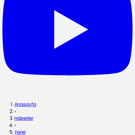
Anasayfa
›
Haberler
›
Yerel