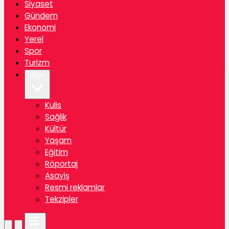
Siyaset
Gündem
Ekonomi
Yerel
Spor
Turizm
Diğer
Kulis
Sağlik
Kültür
Yaşam
Eğitim
Röportaj
Asayiş
Resmi reklamlar
Tekzipler