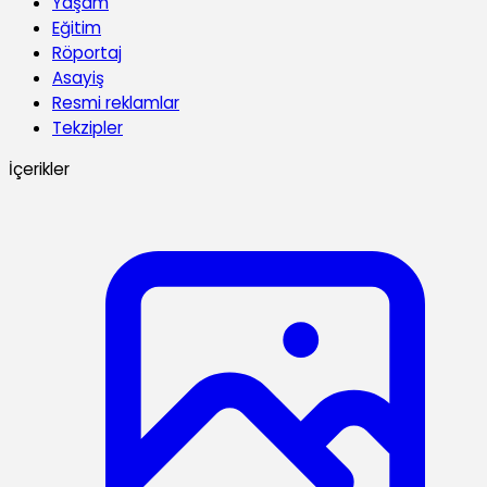
Yaşam
Eğitim
Röportaj
Asayiş
Resmi reklamlar
Tekzipler
İçerikler