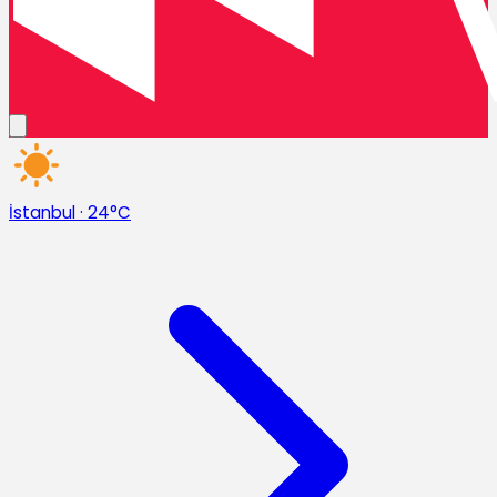
İstanbul
·
24°C