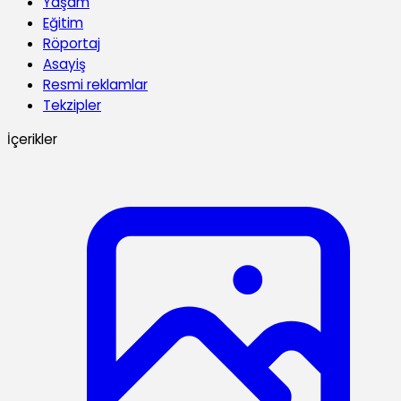
Yaşam
Eğitim
Röportaj
Asayiş
Resmi reklamlar
Tekzipler
İçerikler