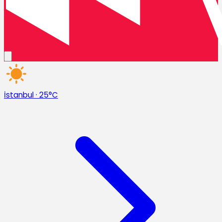
İstanbul
·
25°C