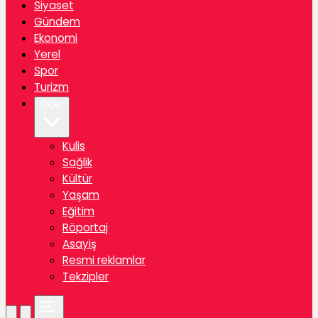
Siyaset
Gündem
Ekonomi
Yerel
Spor
Turizm
Diğer
Kulis
Sağlik
Kültür
Yaşam
Eğitim
Röportaj
Asayiş
Resmi reklamlar
Tekzipler