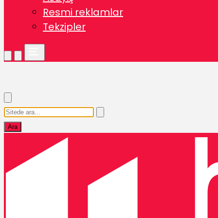
Resmi reklamlar
Tekzipler
Ara