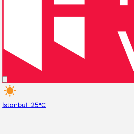
İstanbul
·
25°C