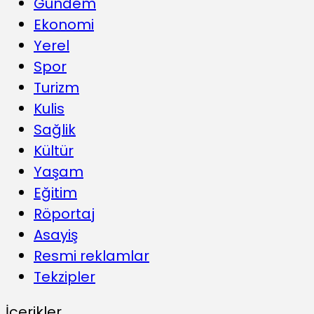
Gündem
Ekonomi
Yerel
Spor
Turizm
Kulis
Sağlik
Kültür
Yaşam
Eğitim
Röportaj
Asayiş
Resmi reklamlar
Tekzipler
İçerikler