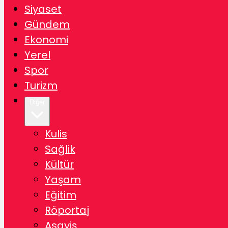
Siyaset
Gündem
Ekonomi
Yerel
Spor
Turizm
Diğer
Kulis
Sağlik
Kültür
Yaşam
Eğitim
Röportaj
Asayiş