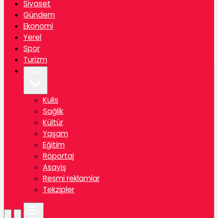
Siyaset
Gündem
Ekonomi
Yerel
Spor
Turizm
Diğer
Kulis
Sağlik
Kültür
Yaşam
Eğitim
Röportaj
Asayiş
Resmi reklamlar
Tekzipler