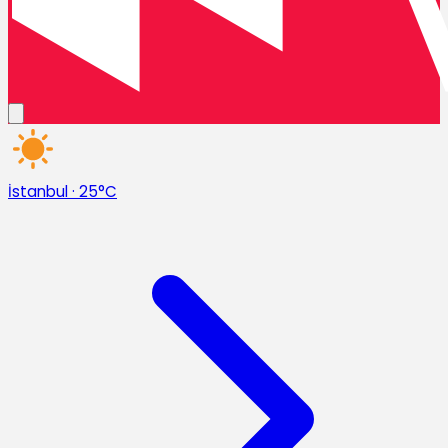
İstanbul
·
25°C