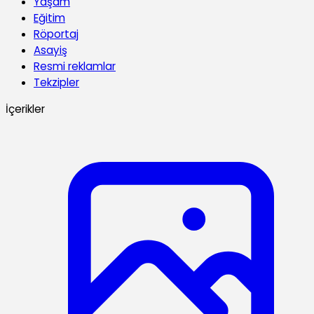
Yaşam
Eğitim
Röportaj
Asayiş
Resmi reklamlar
Tekzipler
İçerikler