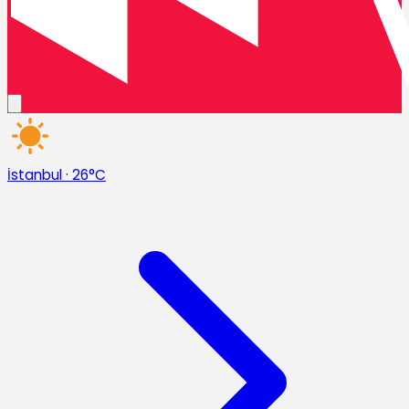
İstanbul
·
26°C