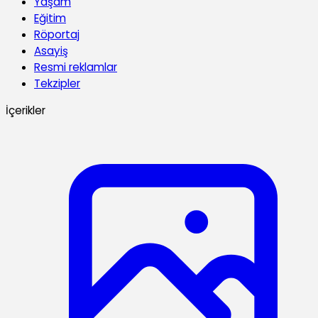
Yaşam
Eğitim
Röportaj
Asayiş
Resmi reklamlar
Tekzipler
İçerikler