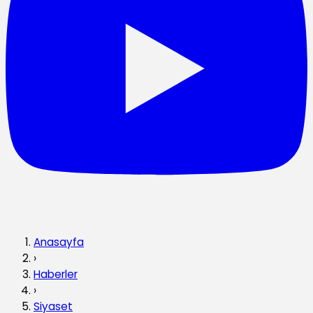
Anasayfa
›
Haberler
›
Siyaset