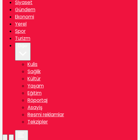
Siyaset
Gündem
Ekonomi
Yerel
Spor
Turizm
Diğer
Kulis
Sağlik
Kültür
Yaşam
Eğitim
Röportaj
Asayiş
Resmi reklamlar
Tekzipler