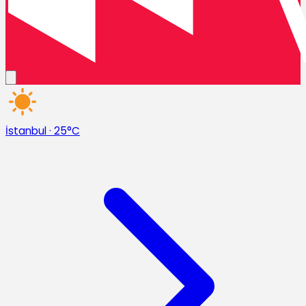
İstanbul
·
25°C