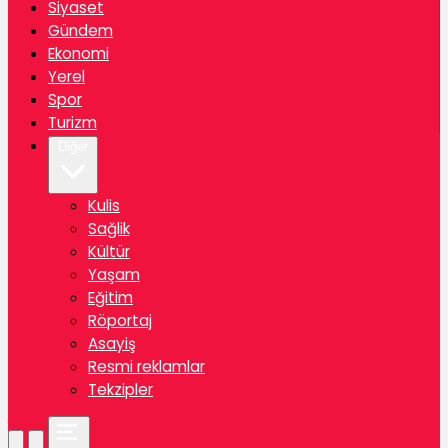
Siyaset
Gündem
Ekonomi
Yerel
Spor
Turizm
Diğer
Kulis
Sağlik
Kültür
Yaşam
Eğitim
Röportaj
Asayiş
Resmi reklamlar
Tekzipler