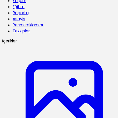
Yaşam
Eğitim
Röportaj
Asayiş
Resmi reklamlar
Tekzipler
İçerikler