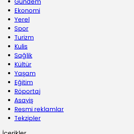
Gündem
Ekonomi
Yerel
Spor
Turizm
Kulis
Sağlik
Kültür
Yaşam
Eğitim
Röportaj
Asayiş
Resmi reklamlar
Tekzipler
İçerikler