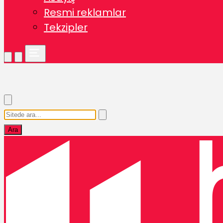
Resmi reklamlar
Tekzipler
Ara