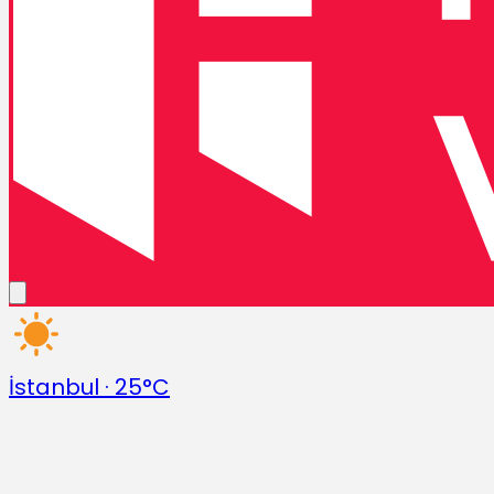
İstanbul
·
25°C