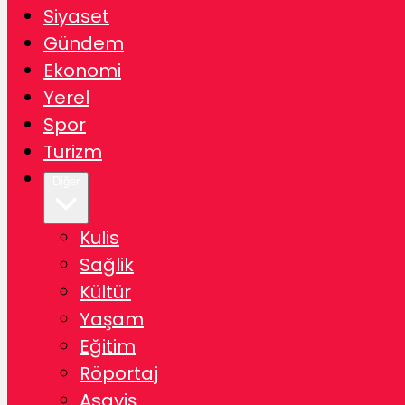
Siyaset
Gündem
Ekonomi
Yerel
Spor
Turizm
Diğer
Kulis
Sağlik
Kültür
Yaşam
Eğitim
Röportaj
Asayiş