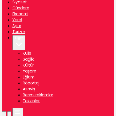
Siyaset
Gündem
Ekonomi
Yerel
Spor
Turizm
Diğer
Kulis
Sağlik
Kültür
Yaşam
Eğitim
Röportaj
Asayiş
Resmi reklamlar
Tekzipler