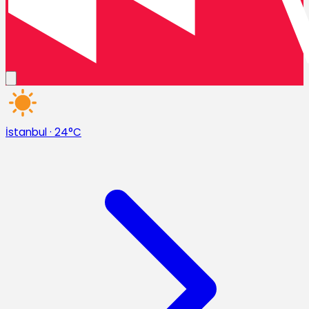
İstanbul
·
24°C