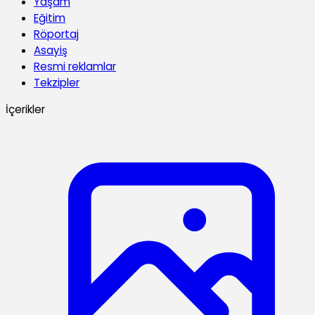
Yaşam
Eğitim
Röportaj
Asayiş
Resmi reklamlar
Tekzipler
İçerikler