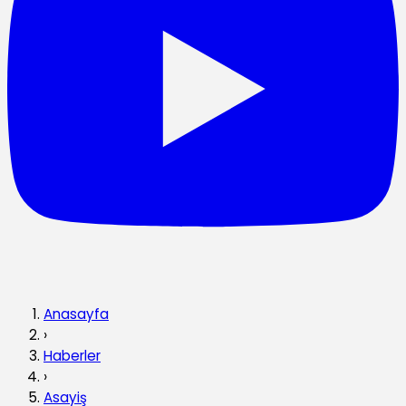
Anasayfa
›
Haberler
›
Asayiş