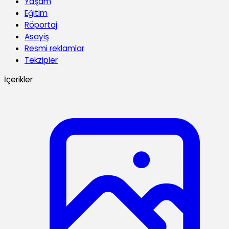
Yaşam
Eğitim
Röportaj
Asayiş
Resmi reklamlar
Tekzipler
İçerikler