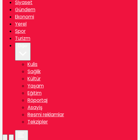
Siyaset
Gündem
Ekonomi
Yerel
Spor
Turizm
Diğer
Kulis
Sağlik
Kültür
Yaşam
Eğitim
Röportaj
Asayiş
Resmi reklamlar
Tekzipler