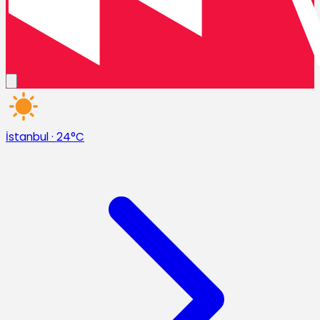
İstanbul
·
24°C