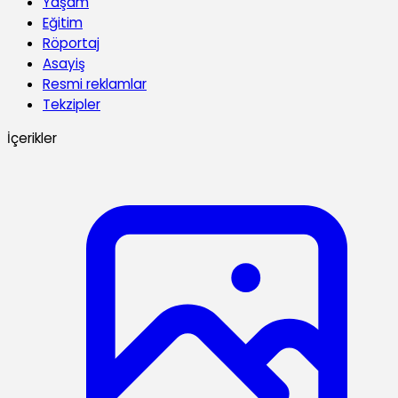
Yaşam
Eğitim
Röportaj
Asayiş
Resmi reklamlar
Tekzipler
İçerikler