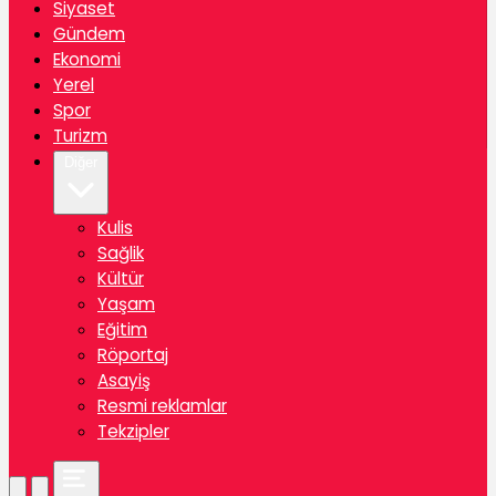
Siyaset
Gündem
Ekonomi
Yerel
Spor
Turizm
Diğer
Kulis
Sağlik
Kültür
Yaşam
Eğitim
Röportaj
Asayiş
Resmi reklamlar
Tekzipler