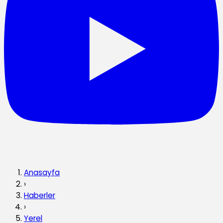
Anasayfa
›
Haberler
›
Yerel