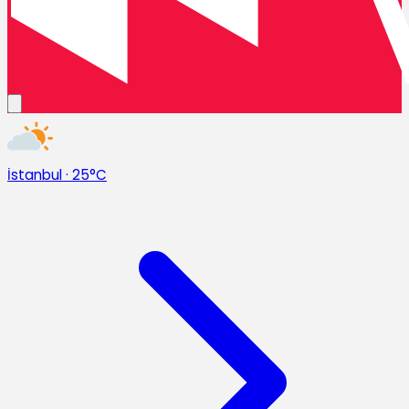
İstanbul
·
25°C