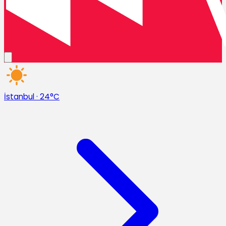
İstanbul
·
24°C