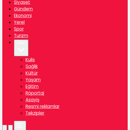
Siyaset
Gündem
Ekonomi
Yerel
Spor
Turizm
Diğer
Kulis
Sağlik
Kültür
Yaşam
Eğitim
Röportaj
Asayiş
Resmi reklamlar
Tekzipler