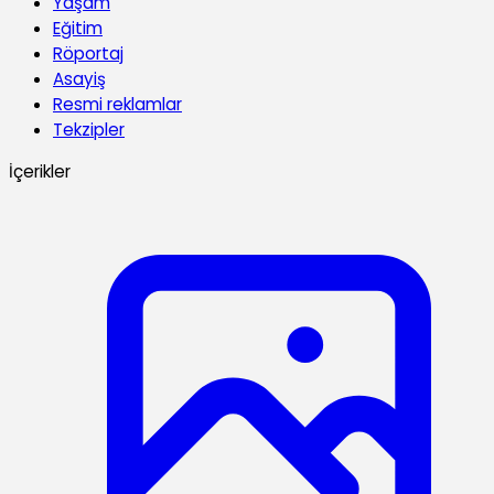
Yaşam
Eğitim
Röportaj
Asayiş
Resmi reklamlar
Tekzipler
İçerikler