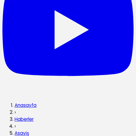
Anasayfa
›
Haberler
›
Asayiş